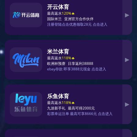
杨伟专访：从青涩少年到羽
毛球冠军的奋斗与成长之路
2026-01-27
1
分享
在羽毛球的世界里，有许多闪耀的名字，但杨伟无疑是其中
最引人注目的一个。从青涩少年到羽毛球冠军，他的成长之
路充满了拼搏与坚持。在这篇专访中，杨伟回顾了自己的心
路历程，分享了他在训练、比赛、家庭支持以及对未来的展
望等方面的经历。通过对这些方面的详细阐述，我们不仅能
更深刻地理解杨伟作为运动员背后的故事，也能感受到他所
传递出的奋斗精神和积极向上的生活态度。这篇文章将从四