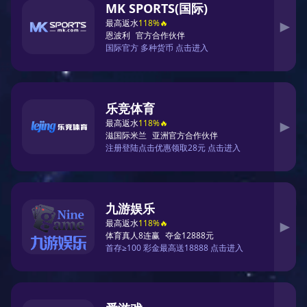
电话
+17831093532
邮箱
caustic@yahoo.com
上班时间