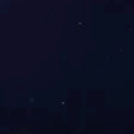
未来，我们期待看到更多来自杭州甚至中国的小将们走向国
际舞台，用精彩绝伦的表现续写属于他们的新篇章！
如今，在全体成员的不懈努力下，相信这支充满朝气与活力
的团队，将继续追求卓越，实现他们更大的目标。同时，希
望社会各界持续关注并支持这项伟大的运动，让更多的人感
受到其中魅力，共同见证中国体育事业迈向新的辉煌！
上一篇
下一篇
搜索