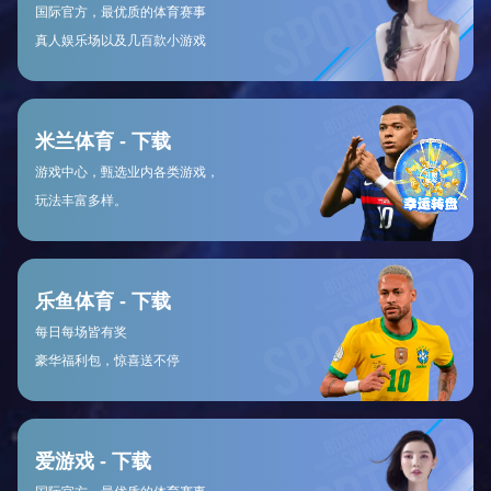
值得强调的是，每一次胜利背后都有无数个日日夜夜辛勤付
出的身影。无论是在寒风刺骨还是烈日炎炎下，队员们始终
如一地坚持拼搏，这种顽强意志也成为成就梦想的重要动力
源泉。他们用实际行动诠释了什么是真正的不屈精神。
4、社会支持与政府扶持
杭州市政府对于体育事业的一贯重视，为当地体育发展提供
了良好的政策环境。从资金投入到设施建设，各项支援措施
都旨在推动市民参与体育活动，提高整体竞技水平。而对于
像杭州市这样的地方级别球队来说，更是给予了大量支持，