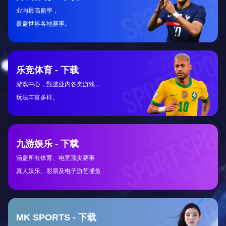
3、比赛表现与背后努力
近年来，在国内外各项赛事中，杭州乒乓球队频频取得佳
绩。今年，他们凭借出色表现，在全国个人能力排行榜上荣
登第八名。这一成绩并非偶然，而是长期坚持不懈努力的重
要结果。从日常训练到正式比赛，每一个细节都经过精心安
排，无不体现着团队成员之间默契配合和共同奋斗精神。
具体而言，在多场重要赛事中，有几位关键选手表现尤为突
出。他们不仅展现出了高超技艺，还具备极强的战术
mksport官网
意识和临场应变能力。而这些优秀表现正是来
自于平时严格而科学的训练，以及教练员不断调整策略后的
有效指导。